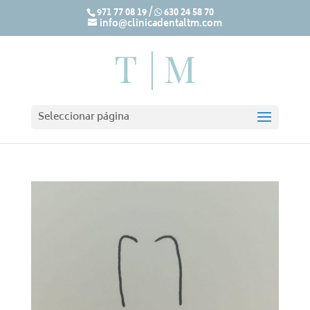
971 77 08 19
/
630 24 58 70
info@clinicadentaltm.com
Seleccionar página