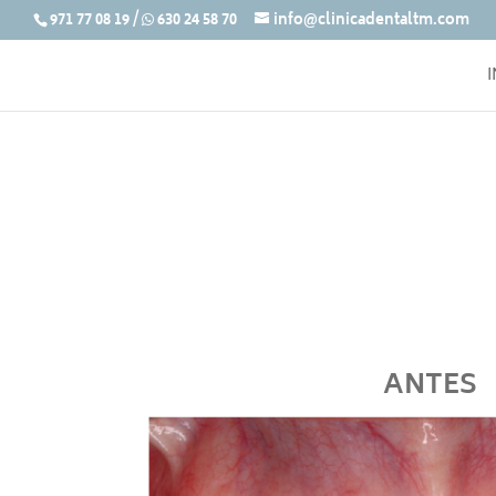
971 77 08 19
/
630 24 58 70
info@clinicadentaltm.com
I
ANTES