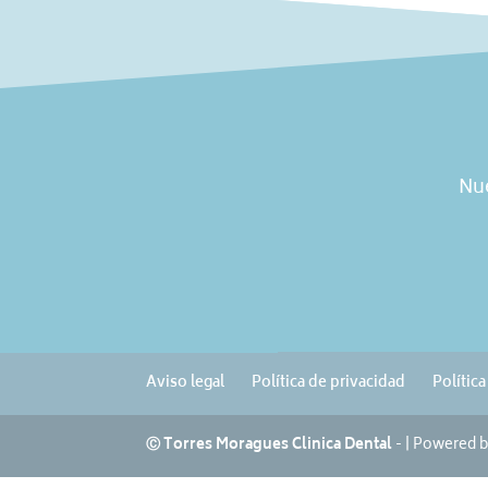
Nue
Aviso legal
Política de privacidad
Polític
Ⓒ Torres Moragues Clinica Dental
- | Powered 