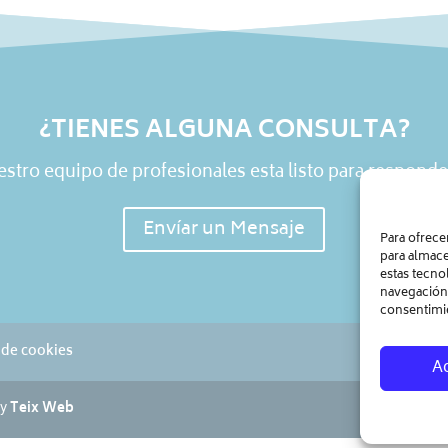
¿TIENES ALGUNA CONSULTA?
stro equipo de profesionales esta listo para responde
Envíar un Mensaje
Para ofrece
para almace
estas tecno
navegación o
consentimie
a de cookies
A
by
Teix Web